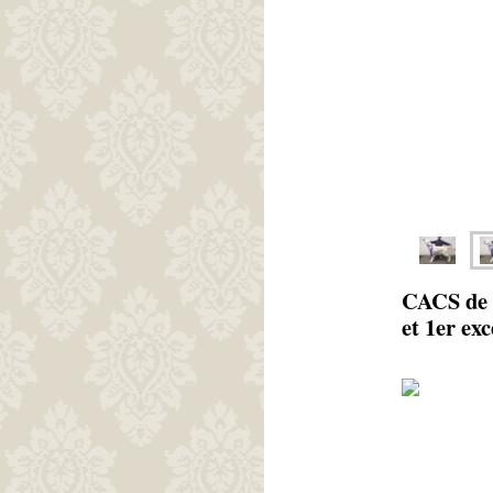
CACS de M
et 1er exc