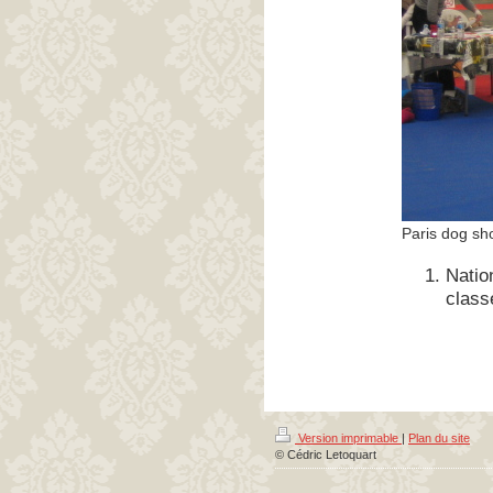
Paris dog s
Natio
class
Version imprimable
|
Plan du site
© Cédric Letoquart