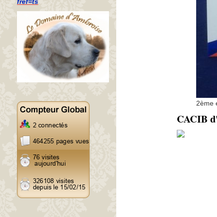
fref=ts
2ème e
CACIB d'