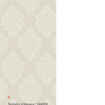
0
Numéro d'éleveur: 144806