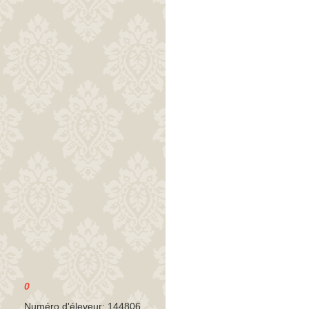
0
Numéro d'éleveur: 144806