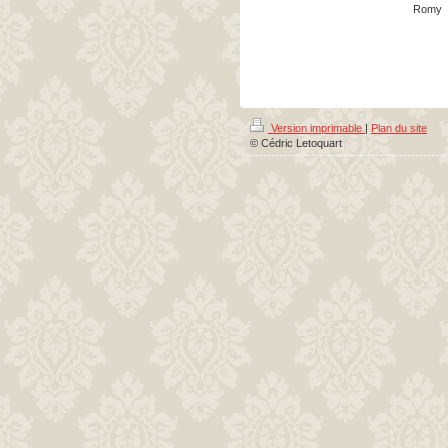
Romy
Version imprimable
|
Plan du site
© Cédric Letoquart