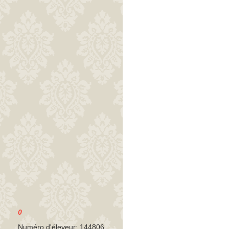
0
Numéro d'éleveur: 144806