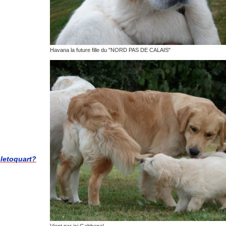
Havana la future fille du "NORD PAS DE CALAIS"
letoquart?
Vient par ici Gabbana!