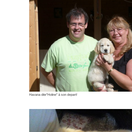
Havana dite"Holine" à son depart!