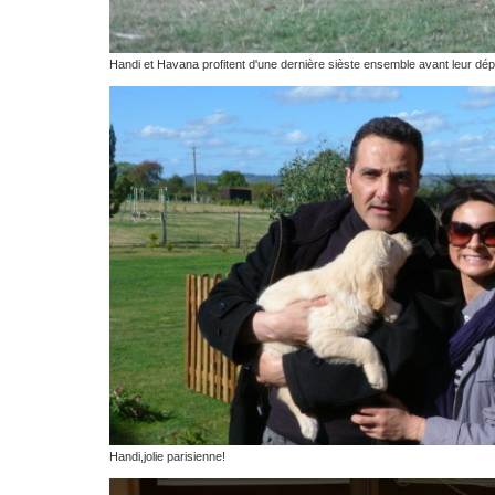
Handi et Havana profitent d'une dernière sièste ensemble avant leur dép
Handi,jolie parisienne!