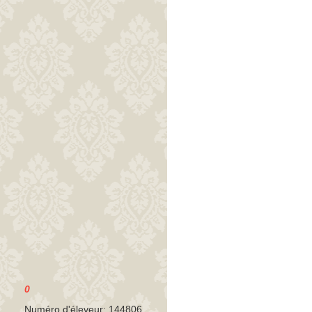
0
Numéro d'éleveur: 144806